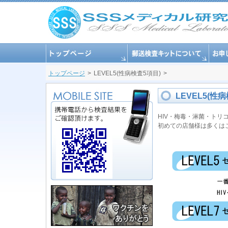
トップページ
LEVEL5(性病検査5項目)
LEVEL5(性
HIV・梅毒・淋菌・ト
初めての店舗様は多くは