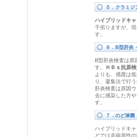
５．クラミジ
ハイブリッドキャ
干劣りますが、現
す。
６．B型肝炎
B型肝炎検査は原
す。
ＨＢｓ抗原検
よりも、感度は低
り、凝集法で行う
肝炎検査は原因ウ
去に感染した方や
す。
７．のど淋菌
ハイブリッドキャ
どでは非病原性の