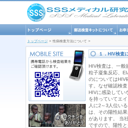
トップページ
性病検査方法について
１．HIV検査
HIV検査は、一
粒子凝集反応、E
のについてはHI
す。なぜ確認検査
HIVに感染して
を持っていてエイ
人に2～3人位い
は、その陽性結果
があります。 当
ですので、陽性と